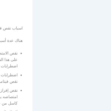
اسباب نقص فيت
هناك عدة أسباب لنقص فيتامي
على هذا ال
اضطرابات ال
اضطرابات ف
نقص فيتامين ب12، مثل التهابات المعدة والأمعاء، والقولو
كاسل من قب