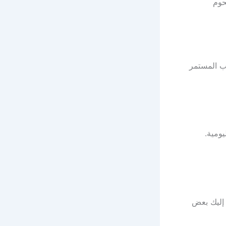
لى فيتامين ب12 مثل اللحوم
ر الأشخاص المصابون بنقص فيتامين ب B12 بالتعب المستمر
ومية.
امين. إليك بعض