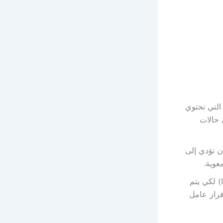
ٍ للأطعمة التي تحتوي
 حالات
ن تؤدي إلى
نقص إفراز عامل كاسل: يحتاج فيتامين ب12 إلى عامل كاسل (Intrinsic Factor) لكي يتم
ين ب12 في حالة نقص إفراز عامل