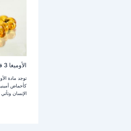
الأوميغا 3 فوائدها وأثارها الجانبية
كأحماض أمينية
الإنسان وتأتي 