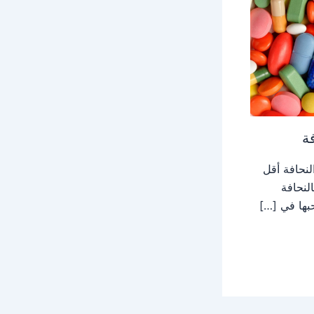
فة
نحافة أقل
لنحافة
بها في […]