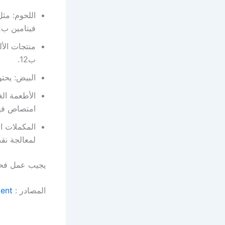
اللحوم: مث
فيتامين ب12.
منتجات الأل
ب12.
البيض: يحتوي البي
الأطعمة الغ
امتصاص فيتامين 
لمعالجة نق
يجيب عمل فحص طبي لف
المصادر :
ment