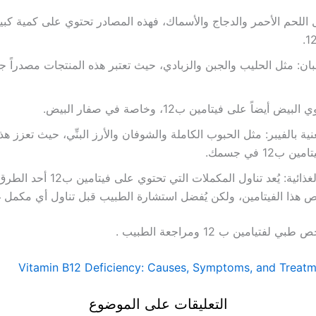
ل اللحم الأحمر والدجاج والأسماك، فهذه المصادر تحتوي على كمية كب
بان: مثل الحليب والجبن والزبادي، حيث تعتبر هذه المنتجات مصدراً جيد
ض أيضاً على فيتامين ب12، وخاصة في صفار البيض.
نية بالفيبر: مثل الحبوب الكاملة والشوفان والأرز البنِّي، حيث تعزز ه
ب12 في جسمك.
المكملات الغذائية: يُعد تناول المكملات التي تحتو
ص هذا الفيتامين، ولكن يُفضل استشارة الطبيب قبل تناول أي مكمل غ
تيامين ب 12 ومراجعة الطبيب .
Vitamin B12 Deficiency: Causes, Symptoms, and Treat
التعليقات على الموضوع