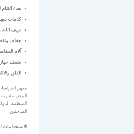
بطء التئام 
كدمات سهل
نزيف اللثة.
جفاف وتقص
آلام المفا
ضعف جهاز ا
القلق والاكت
البيض مقارنة ب
المدخنين
الاستخدامات ال