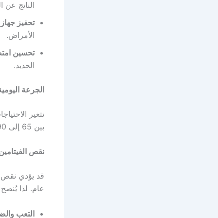
الناتج عن ا
تحفيز جهاز 
الأمراض.
تحسين امتص
الحديد.
الجرعة اليومية
بين 65 إلى 90 ملليجرام يوميًا.
نقص الفيتامين 
عام. لذا يُنصح
التعب وال