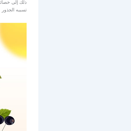
ذلك إلى خصائص
تسببه الجذور ا