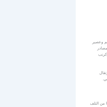
طم وعصير
 تشمل المصادر
وكرنب
لبرتقال
ي.
لايا من التلف