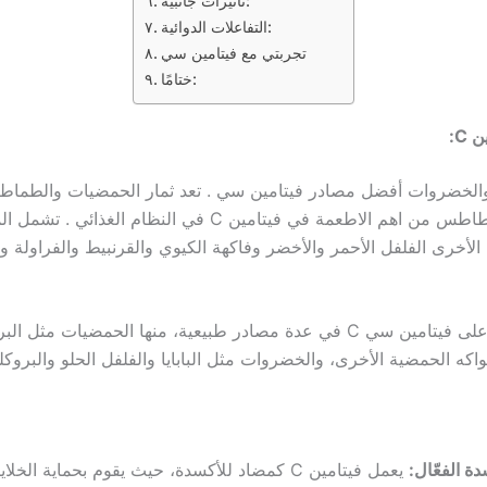
تأثيرات جانبية:
التفاعلات الدوائية:
تجربتي مع فيتامين سي
ختامًا:
C:
 والخضروات أفضل مصادر فيتامين سي . تعد ثمار الحمضيات والطما
الطماطم والبطاطس من اهم الاطعمة في فيتامين C في النظام الغذائي .
ة الأخرى الفلفل الأحمر والأخضر وفاكهة الكيوي والقرنبيط والفراولة 
ويمكن العثور على فيتامين سي C في عدة مصادر طبيعية، منها الحمضيات مثل ا
واكه الحمضية الأخرى، والخضروات مثل البابايا والفلفل الحلو والبروكل
ة الفعّال:
يعمل فيتامين C كمضاد للأكسدة، حيث يقوم بحماية الخ