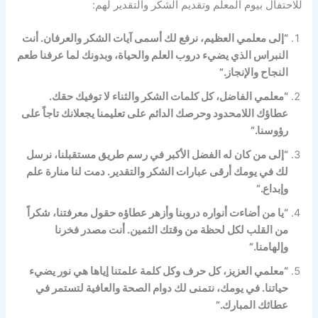
للاحتفال بيوم المعلم وتقديم الشكر والتقدير لهم:
“إلى معلمي العظيم، نرفع لك أسمى آيات الشكر والعرفان. أنت
النبراس الذي يضيء دروب العلم والحياة، وبدونك لما عرفنا طعم
النجاح والإنجاز.”
“معلمي الفاضل، كل كلمات الشكر والثناء لا توفيك حقك.
عطاؤك اللامحدود وحرصك الدائم على تعليمنا يجعلانك تاجاً على
رؤوسنا.”
“إلى من كان له الفضل الأكبر في رسم طريق مستقبلنا، نرسل
لك في يومك أرقى عبارات الشكر والتقدير. دمت لنا منارة علم
وإبداع.”
“يا من أضاءت أنواره دروبنا وأزهر عطاؤه حقول معرفتنا، شكراً
من القلب لكل لحظة من وقتك الثمين. أنت مصدر فخرنا
وإلهامنا.”
“معلمي العزيز، كل حرف وكل كلمة علمتنا إياها هي نور يضيء
حياتنا. في يومك، نتمنى لك دوام الصحة والعافية لتستمر في
عطائك المبارك.”