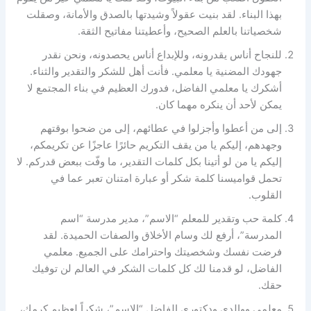
بهذا البناء. لقد بنيت عقولاً وشيدتها بالصدق والأمانة، وصقلت
شخصياتنا بالعلم الصحيح، وأعطيتنا مفاتيح الثقة.
للنجاح أناس يقدرونه، وللإبداع أناس يحصدونه، ونحن نقدر
جهودك المضنية يا معلمي. فأنت أهل للشكر والتقدير والثناء.
أشكرك يا معلمي الفاضل، فدورك العظيم في بناء المجتمع لا
يمكن لأحد أن ينكره مهما كان.
إلى من أعطوا وأجزلوا في عطائهم، إلى من ضحوا بوقتهم
وجهدهم، إليكم يا من يقف التكريم حائرًا عاجزًا عن تكريمكم،
إليكم يا من لو أتينا بكل كلمات التقدير، ما وفّت ببعض قدركم. لا
تحمل قواميسنا كلمة شكر أو عبارة امتنان تعبر عما في
القلوب.
كلمة حب وتقدير للمعلم “الاسم”، مدير مدرسة “اسم
المدرسة”، أرفع لك وسام الأخلاق والصفات الحميدة. لقد
فرضت نفسك وشخصيتك واحترامك على الجميع. معلمي
الفاضل، لو قدمنا لك كل كلمات الشكر في العالم لن توفيك
حقك.
معلمي ووالدي ودكتوري الفاضل “الاسم”، شكراً لعظيم كرمك،