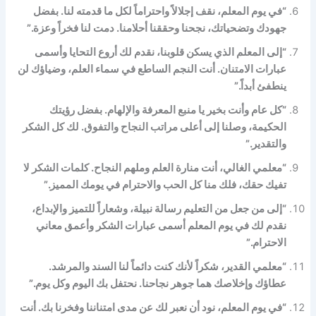
“في يوم المعلم، نقف إجلالاً واحتراماً لكل ما قدمته لنا. بفضل
جهودك وتضحياتك، نجحنا وحققنا أحلامنا. دمت لنا فخراً وعزة.”
“إلى المعلم الذي يسكن قلوبنا، نقدم لك أروع التحايا وأسمى
عبارات الامتنان. أنت النجم الساطع في سماء العلم، وضياؤك لن
ينطفئ أبداً.”
“كل عام وأنت بخير يا منبع المعرفة والإلهام. بفضل رؤيتك
الحكيمة، وصلنا إلى أعلى مراتب النجاح والتفوق. لك كل الشكر
والتقدير.”
“معلمي الغالي، أنت منارة العلم وملهم النجاح. كلمات الشكر لا
تفيك حقك، فلك منا كل الحب والاحترام في يومك المميز.”
“إلى من جعل من التعليم رسالة نبيلة، وشعاراً للتميز والإبداع،
نقدم لك في يوم المعلم أسمى عبارات الشكر وأعمق معاني
الاحترام.”
“معلمي القدير، شكراً لأنك كنت دائماً لنا السند والمرشد.
عطاؤك وإخلاصك هما جوهر نجاحنا. نحتفل بك اليوم وكل يوم.”
“في يوم المعلم، نود أن نعبر لك عن مدى امتناننا وفخرنا بك. أنت