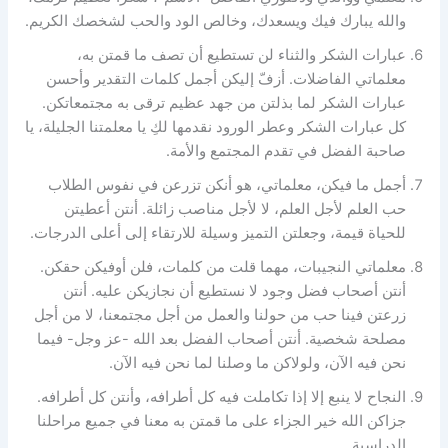
والله يبارك فيك ويسعدك، وخالص الود والحب لشخصك الكريم.
عبارات الشكر والثناء لن تستطيع أن تصف ما قمتن به،
معلماتي الفاضلات. أزفّ إليكن أجمل كلمات التقدير وأحسن
عبارات الشكر لما بذلتن من جهد عظيم ترقى به مجتمعاتكن.
كل عبارات الشكر وعطر الورود نقدمها لكِ يا معلمتنا الجليلة، يا
صاحبة الفضل في تقدم المجتمع والأمة.
أجمل ما فيكن، معلماتي، هو أنكن تزرعن في نفوس الطلاب
حب العلم لأجل العلم، لا لأجل مناصب زائلة. أنتن أعطيتن
للحياة قيمة، وجعلتن التميز وسيلة للارتقاء إلى أعلى الدرجات.
معلماتي النجيبات، مهما قلت من كلمات، فلن أوفيكن حقكن.
أنتن أصحاب فضل وجود لا نستطيع أن نجازيكن عليه. أنتن
زرعتن فينا حب من حولنا والعمل من أجل مجتمعنا، لا من أجل
مصلحة شخصية. أنتن أصحاب الفضل بعد الله -عز وجل- فيما
نحن فيه الآن، ولولاكن ما وصلنا لما نحن فيه الآن.
النجاح لا ينبع إلا إذا تكاملت فيه كل أطرافه، وأنتن كل أطرافه.
جزاكن الله خير الجزاء على ما قمتن به معنا في جميع مراحلنا
الدراسية