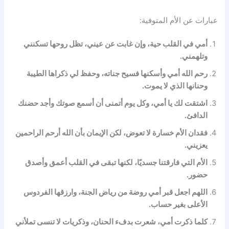
عبارات عن الأم المتوفية:
أمي في القلب حية، وإن غابت عن عيني، تظل روحها تسكنني
وتلهمني.
رحم الله أمي وأسكنها فسيح جناته، وحفظ لي ذكراها الطيبة
وحنانها الذي لا يموت.
اشتقت لك يا أمي، وكل يوم أتمنى أن أسمع صوتك وأجد حضنك
الدافئ.
فقدان الأم خسارة لا تعوض، لكن الإيمان بأن الله أرحم الراحمين
يعزيني.
الأم التي فارقتنا جسديًا، لكنها تبقى في القلب أعمق وأصدق
حضور.
اللهم اجعل قبر أمي روضة من رياض الجنة، وارزقها الفردوس
الأعلى بغير حساب.
كلما ذكرت أمي، شعرت بدفء الحنان، وذكريات لا تنسى تملأني