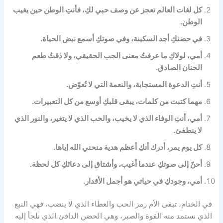
كل لغات العالم تعجز عن وصف حبي لكِ، فأنتِ الوطن حين يغيب
الوطن.
في حضنكِ أجد السكينة، وفي صوتكِ أسمع نبض الحياة.
أمي، لولاكِ ما عرفتُ معنى الحب الحقيقي، ولا ذقتُ طعم
الحنان الصادق.
أنتِ الدعوة المستجابة، والنعمة التي لا تُعوّض.
مهما كتبت من كلمات، يبقى قلبكِ أوسع من كل التعبيرات.
أمي، أنتِ الوفاء الذي لا يخيب، والحب الذي لا يتغير، والنور الذي
لا ينطفئ.
كل يوم يمر، أدرك أنكِ أعظم هدية منحني الله إياها.
أحنّ إلى صوتكِ عندما أغيب، وأشتاق إلى دعائكِ كل لحظة.
أمي، وجودكِ في حياتي هو أجمل الأقدار.
في الختام، تبقى الأم رمز الحب والعطاء الذي لا ينضب، فهي النبع
الذي نستمد منه القوة والصبر، وهي الحضن الدافئ الذي نلجأ إليه