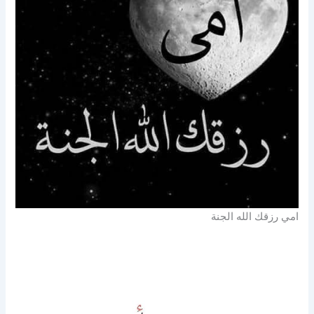
امي رزقك الله الجنة