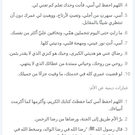
اللهم احفظ لي أمي، فأنت وحدك تعلم كم تعني لي.
أمي، سهرتِ من أجلي، وتعبتِ لأرتاح، ووهبتِ لي عمرك دون أن
تنتظري شيئًا بالمقابل.
ما زلتِ حتى اليوم تتحملين همّي، وتخافين عليّ أكثر من نفسك.
أمي، أنتِ نور عيني، ومهجة قلبي، ودنيتي كلها.
رضاكِ عني هو هديتي الكبرى، وحبك هو كنزي الذي لا يقدر بثمن.
روحي من روحك، وحياتي ممتدة من عطائك الذي لا ينتهي.
لو قضيت عمري كله في خدمتك، ما وفيت جزءًا من جميلك.
عبارات دينية عن الأم:
اللهم احفظ أمي كما حفظتَ كتابك الكريم، وأكرمها كما أكرمت
أنبياءك.
برّ الأم طريق إلى الجنة، ورضاها من رضا الرحمن.
قال رسول الله ﷺ: “رضا الله في رضا الوالد، وسخط الله في