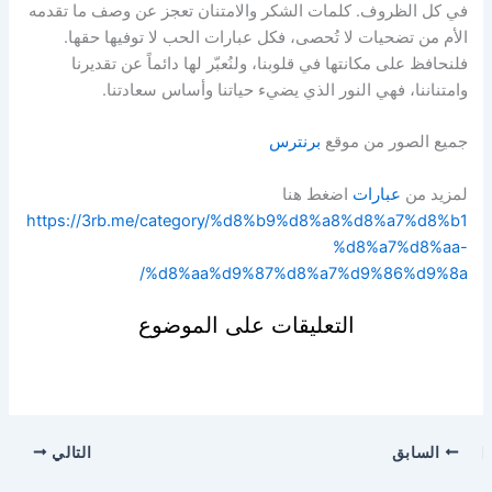
في كل الظروف. كلمات الشكر والامتنان تعجز عن وصف ما تقدمه
الأم من تضحيات لا تُحصى، فكل عبارات الحب لا توفيها حقها.
فلنحافظ على مكانتها في قلوبنا، ولنُعبّر لها دائماً عن تقديرنا
وامتناننا، فهي النور الذي يضيء حياتنا وأساس سعادتنا.
جميع الصور من موقع
برنترس
لمزيد من
عبارات
اضغط هنا
https://3rb.me/category/%d8%b9%d8%a8%d8%a7%d8%b1
%d8%a7%d8%aa-
%d8%aa%d9%87%d8%a7%d9%86%d9%8a/
التعليقات على الموضوع
السابق
التالي