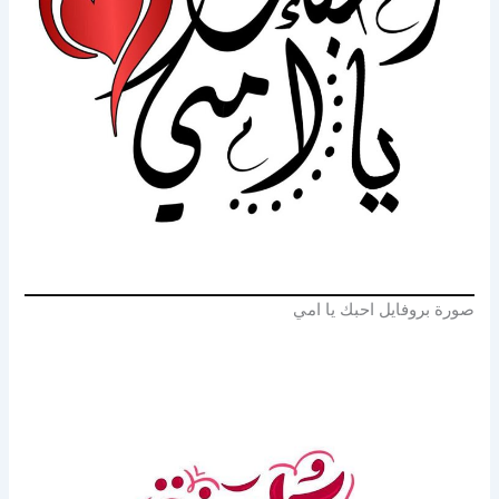
صورة بروفايل احبك يا امي