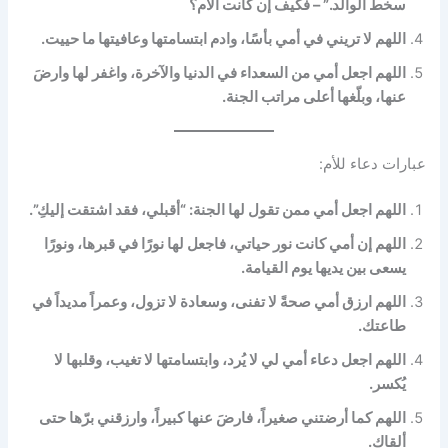
سخط الوالد.” – فكيف إن كانت الأم؟
اللهم لا تريني في أمي بأسًا، وادم ابتسامتها وعافيتها ما حييت.
اللهم اجعل أمي من السعداء في الدنيا والآخرة، واغفر لها وارضَ
عنها، وبلّغها أعلى مراتب الجنة.
عبارات دعاء للأم:
اللهم اجعل أمي ممن تقول لها الجنة: “أقبلي، فقد اشتقت إليكِ”.
اللهم إن أمي كانت نور حياتي، فاجعل لها نورًا في قبرها، ونورًا
يسعى بين يديها يوم القيامة.
اللهم ارزق أمي صحةً لا تفنى، وسعادة لا تزول، وعمراً مديداً في
طاعتك.
اللهم اجعل دعاء أمي لي لا يُرد، وابتسامتها لا تغيب، وقلبها لا
يُكسر.
اللهم كما أرضتني صغيراً، فارضَ عنها كبيراً، وارزقني برّها حتى
ألقاك.