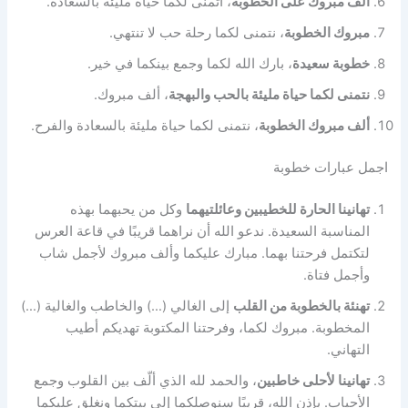
ألف مبروك على الخطوبة
، أتمنى لكما حياة مليئة بالسعادة.
مبروك الخطوبة
، نتمنى لكما رحلة حب لا تنتهي.
خطوبة سعيدة
، بارك الله لكما وجمع بينكما في خير.
نتمنى لكما حياة مليئة بالحب والبهجة
، ألف مبروك.
ألف مبروك الخطوبة
، نتمنى لكما حياة مليئة بالسعادة والفرح.
اجمل عبارات خطوبة
تهانينا الحارة للخطيبين وعائلتيهما
وكل من يحبهما بهذه
المناسبة السعيدة. ندعو الله أن نراهما قريبًا في قاعة العرس
لتكتمل فرحتنا بهما. مبارك عليكما وألف مبروك لأجمل شاب
وأجمل فتاة.
تهنئة بالخطوبة من القلب
إلى الغالي (…) والخاطب والغالية (…)
المخطوبة. مبروك لكما، وفرحتنا المكتوبة تهديكم أطيب
التهاني.
تهانينا لأحلى خاطبين
، والحمد لله الذي ألّف بين القلوب وجمع
الأحباب. بإذن الله، قريبًا سنوصلكما إلى بيتكما ونغلق عليكما