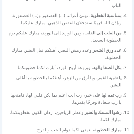
الباب.
بمناسبة الخطوبة
، نهنئ أعزائنا (…) العصفور و(…) العصفورة.
وبإذن الله قريبًا ستدخلان القفص الذهبي. مبارك عليكما.
من القلب إلى القلب
، ومن الوريد إلى الوريد، مبارك عليكم يوم
الخطوبة السعيد.
عدد ورق الشجر
وعدد رمش البصر، أهنئكم قبل البشر. مبارك
الخطوبة.
بكل الصفا والود
، وبروعة أريج الورد، أبارك لكما خطوبتكما.
يا شبيه القمر
، ويا أرق من الزهر، أهنئكما بالخطوبة يا أغلى
البشر.
رب تمم لها على خير
، رب أنت أعلم بما يكن قلبي لها، فامنحها
يا رب سعادة وفرحًا بقدرها.
رشوا المسك والعنبر
وعطر الرياحين، ازدان الكون بخطوبتكما.
مبارك لكما.
مبارك الخطوبة
، نتمنى لكما دوام الحب والفرح.