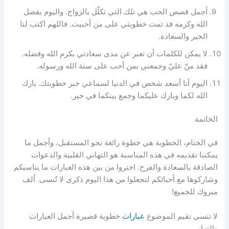
أجمل قصص الحب هي تلك التي تكلّل بالزواج. واليوم بفضل
الله وكرمه قد تمت خطوبتي على من أحببت. فاللهم اكتب لنا
الخير والسعادة.
لا يمكن للكلمات أن تعبر عن مدى سعادتي بكرم الله وفضله.
فقد منّ عليّ وجمعني بمن أحب على سنة الله ورسوله.
اليوم أنا أسعد شخص في الدنيا لسماعي خبر خطوبتك. بارك
الله لكما وبارك عليكما وجمع بينكما في خير.
الخاتمة
في الختام، الخطوبة هي خطوة رائعة نحو المستقبل، وأجمل ما
يمكننا تقديمه في هذه المناسبة هو التهاني القلبية والدعوات
الصادقة بالسعادة والفرح. اختروا من بين هذه العبارات ما يناسبكم
وشاركوها مع أحبائكم لتجعلوا من هذا اليوم ذكرى لا تُنسى. ألف
مبروك للجميع!
لا تنسي تقيم الموضوع
عبارات
خطوبة قصيرة أجمل العبارات
والتهاني