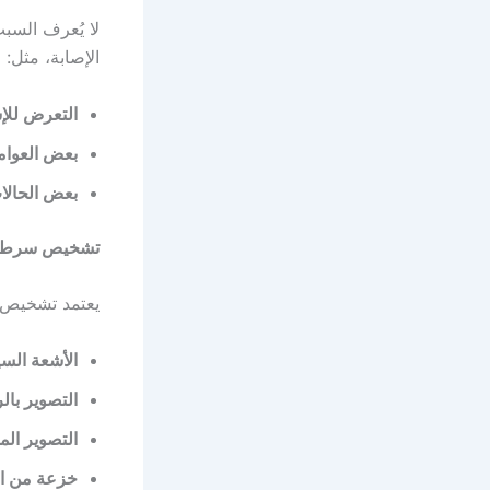
لا يُعرف السب
الإصابة، مثل:
التعرض للإ
بعض العوامل
بعض الحالا
تشخيص سرطان
يعتمد تشخيص 
الأشعة السي
التصوير بالر
التصوير الم
خزعة من ال