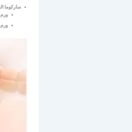
ساركوما ال
ورم 
ورم