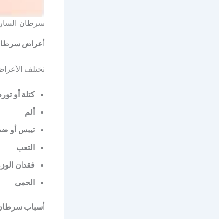
سرطان السارك
أعراض سرطان 
تختلف الأعرا
كتلة أو تورم
ألم
تيبس أو ضع
التعب
فقدان الوز
الحمى
أسباب سرطان 