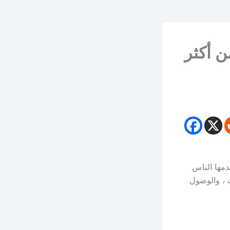
 أكثر
مها الناس
ت ، والوصول