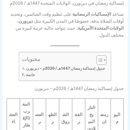
إمساكية رمضان في ديربورن، الولايات المتحدة 1447هـ / 2026م
تساعد
الإمساكيات الرمضانية
على تنظيم وقت الصائمين، وتحديد
أوقات الصلاة بدقة، خصوصًا في المدن الكبيرة مثل
ديربورن،
الولايات المتحدة الأمريكية
، حيث تتواجد جالية عربية كبيرة من
مختلف الدول.
محتويات
جدول إمساكية رمضان 1447هـ / 2026م – ديربورن
خاتمة
جدول إمساكية رمضان 1447هـ / 2026م – ديربورن
المغ
التار
رب
اليو
رمض
يخ
الفج
الش
الظه
العص
العش
(الإف
م
ان
المي
ر
روق
ر
ر
اء
طار
لادي