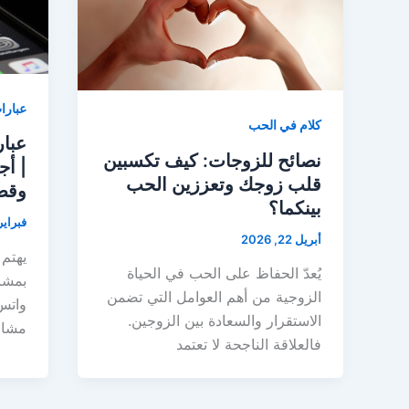
عبارا
كلام في الحب
نصائح للزوجات: كيف تكسبين
| أج
قلب زوجك وتعززين الحب
وقص
بينكما؟
فبراير 20, 26
أبريل 22, 2026
يهتم 
يُعدّ الحفاظ على الحب في الحياة
بمشا
الزوجية من أهم العوامل التي تضمن
واتس 
الاستقرار والسعادة بين الزوجين.
مشاعر
فالعلاقة الناجحة لا تعتمد