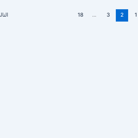
1
2
3
…
18
التا