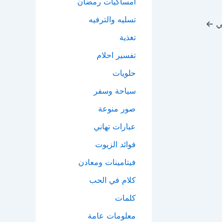
امساكيات رمضان
تسليه والترفيه
لي
←
تغذية
تفسير احلام
حلويات
سياحة وسفر
صور منوعة
عبارات تهاني
فوائد الزيوت
فيتامينات ومعادن
كلام في الحب
كلمات
معلومات عامة